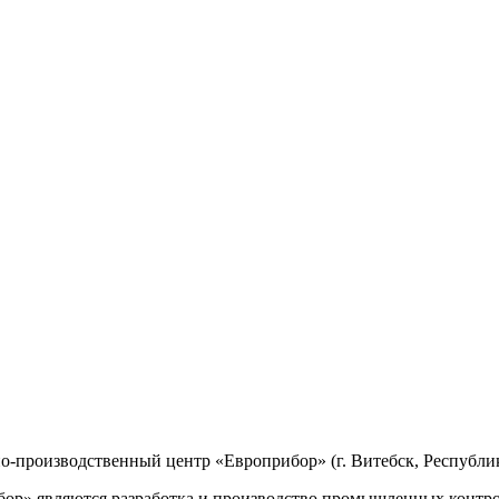
производственный центр «Европрибор» (г. Витебск, Республик
р» являются разработка и производство промышленных контро