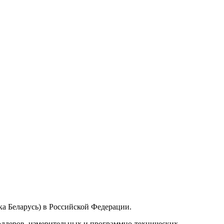
а Беларусь) в Российской Федерации.
ллеров, измерительных и программно-технических