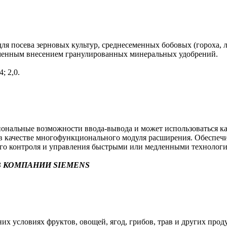
я посева зерновых культур, среднесеменных бобовых (гороха, л
еменным внесением гранулированных минеральных удобрений.
; 2,0.
альные возможности ввода-вывода и может использоваться как 
в) в качестве многофункционального модуля расширения. Обеспе
ого контроля и управления быстрыми или медленными технолог
 КОМПАНИИ SIEMENS
х условиях фруктов, овощей, ягод, грибов, трав и других прод