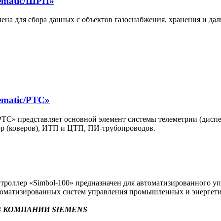
ematic/ШРП»
на для сбора данных с объектов газоснабжения, хранения и да
ematic/РТС»
С» представляет основной элемент системы телеметрии (диспет
р (коверов), ИТП и ЦТП, ПИ-трубопроводов.
оллер «Simbol-100» предназначен для автоматизированного уп
втоматизированных систем управления промышленных и энергети
 КОМПАНИИ SIEMENS