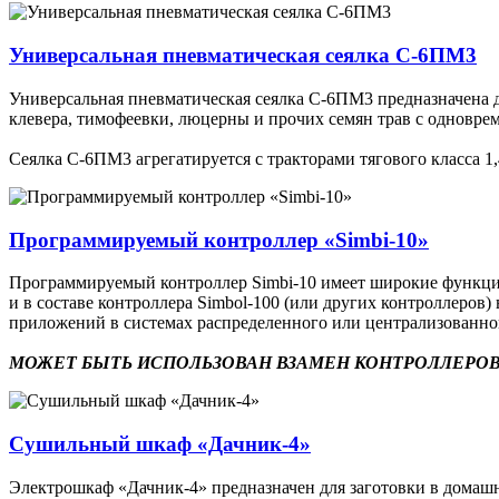
Универсальная пневматическая сеялка С-6ПМ3
Универсальная пневматическая сеялка С-6ПМ3 предназначена дл
клевера, тимофеевки, люцерны и прочих семян трав с одновр
Сеялка С-6ПМ3 агрегатируется с тракторами тягового класса 1,4
Программируемый контроллер «Simbi-10»
Программируемый контроллер Simbi-10 имеет широкие функцион
и в составе контроллера Simbol-100 (или других контроллеро
приложений в системах распределенного или централизованн
МОЖЕТ БЫТЬ ИСПОЛЬЗОВАН ВЗАМЕН КОНТРОЛЛЕРОВ
Сушильный шкаф «Дачник-4»
Электрошкаф «Дачник-4» предназначен для заготовки в домашни