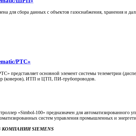
ematic/ШРП»
на для сбора данных с объектов газоснабжения, хранения и да
ematic/РТС»
С» представляет основной элемент системы телеметрии (диспет
р (коверов), ИТП и ЦТП, ПИ-трубопроводов.
оллер «Simbol-100» предназначен для автоматизированного уп
втоматизированных систем управления промышленных и энергети
 КОМПАНИИ SIEMENS