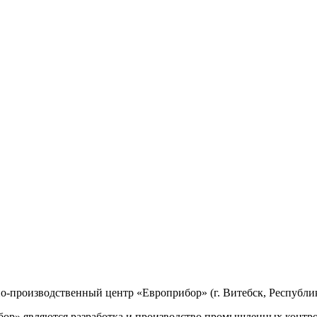
производственный центр «Европрибор» (г. Витебск, Республик
р» являются разработка и производство промышленных контро