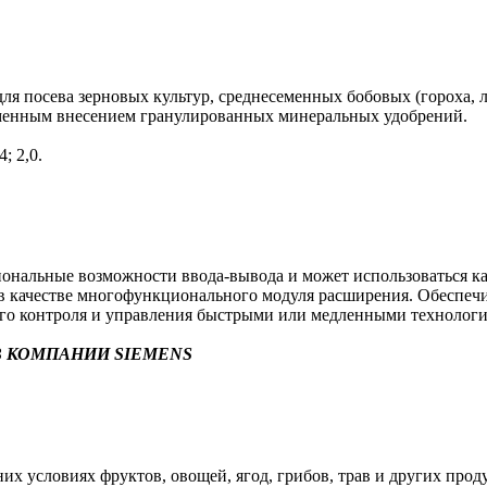
я посева зерновых культур, среднесеменных бобовых (гороха, л
еменным внесением гранулированных минеральных удобрений.
; 2,0.
альные возможности ввода-вывода и может использоваться как 
в) в качестве многофункционального модуля расширения. Обеспе
ого контроля и управления быстрыми или медленными технолог
 КОМПАНИИ SIEMENS
х условиях фруктов, овощей, ягод, грибов, трав и других прод