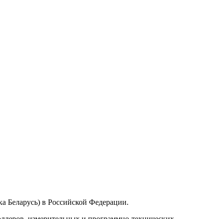
а Беларусь) в Российской Федерации.
ллеров, измерительных и программно-технических