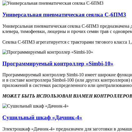
Универсальная пневматическая сеялка С-6ПМ3
Универсальная пневматическая сеялка С-6ПМ3 предназначена дл
клевера, тимофеевки, люцерны и прочих семян трав с одновр
Сеялка С-6ПМ3 агрегатируется с тракторами тягового класса 1,4
Программируемый контроллер «Simbi-10»
Программируемый контроллер Simbi-10 имеет широкие функцион
и в составе контроллера Simbol-100 (или других контроллеро
приложений в системах распределенного или централизованн
МОЖЕТ БЫТЬ ИСПОЛЬЗОВАН ВЗАМЕН КОНТРОЛЛЕРОВ
Сушильный шкаф «Дачник-4»
Электрошкаф «Дачник-4» предназначен для заготовки в домашни