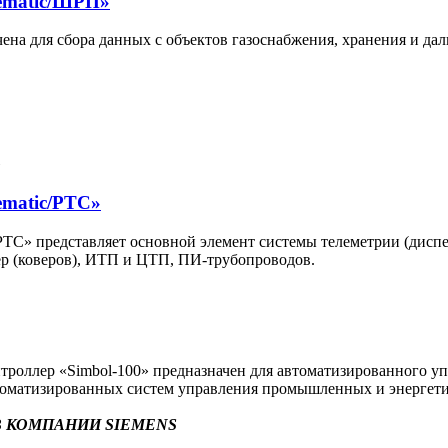
ematic/ШРП»
на для сбора данных с объектов газоснабжения, хранения и да
ematic/РТС»
С» представляет основной элемент системы телеметрии (диспет
р (коверов), ИТП и ЦТП, ПИ-трубопроводов.
оллер «Simbol-100» предназначен для автоматизированного уп
втоматизированных систем управления промышленных и энергети
 КОМПАНИИ SIEMENS