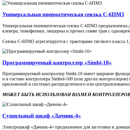
Универсальная пневматическая сеялка С-6ПМ3
Универсальная пневматическая сеялка С-6ПМ3 предназначена дл
клевера, тимофеевки, люцерны и прочих семян трав с одновр
Сеялка С-6ПМ3 агрегатируется с тракторами тягового класса 1,4
Программируемый контроллер «Simbi-10»
Программируемый контроллер Simbi-10 имеет широкие функцион
и в составе контроллера Simbol-100 (или других контроллеро
приложений в системах распределенного или централизованн
МОЖЕТ БЫТЬ ИСПОЛЬЗОВАН ВЗАМЕН КОНТРОЛЛЕРОВ
Сушильный шкаф «Дачник-4»
Электрошкаф «Дачник-4» предназначен для заготовки в домашни