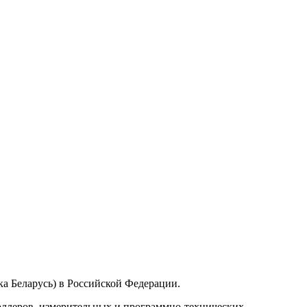
а Беларусь) в Российской Федерации.
ллеров, измерительных и программно-технических