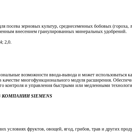
я посева зерновых культур, среднесеменных бобовых (гороха, л
еменным внесением гранулированных минеральных удобрений.
; 2,0.
альные возможности ввода-вывода и может использоваться как 
в) в качестве многофункционального модуля расширения. Обеспе
ого контроля и управления быстрыми или медленными технолог
 КОМПАНИИ SIEMENS
х условиях фруктов, овощей, ягод, грибов, трав и других прод