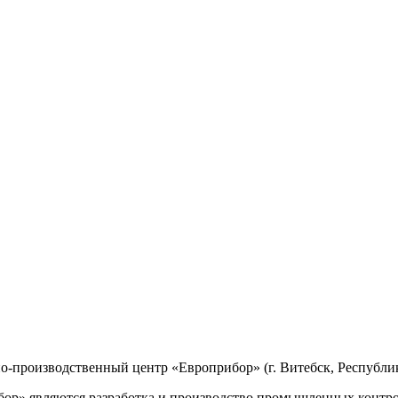
производственный центр «Европрибор» (г. Витебск, Республик
р» являются разработка и производство промышленных контро