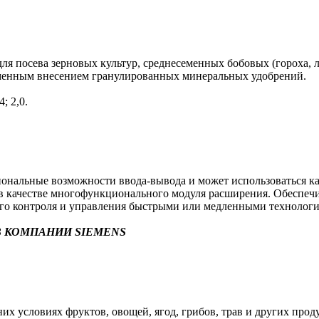
я посева зерновых культур, среднесеменных бобовых (гороха, л
еменным внесением гранулированных минеральных удобрений.
; 2,0.
альные возможности ввода-вывода и может использоваться как 
в) в качестве многофункционального модуля расширения. Обеспе
ого контроля и управления быстрыми или медленными технолог
 КОМПАНИИ SIEMENS
х условиях фруктов, овощей, ягод, грибов, трав и других прод