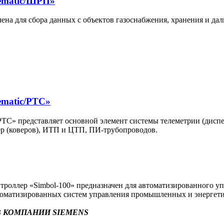
ematic/ШРП»
на для сбора данных с объектов газоснабжения, хранения и да
ematic/РТС»
С» представляет основной элемент системы телеметрии (диспет
р (коверов), ИТП и ЦТП, ПИ-трубопроводов.
оллер «Simbol-100» предназначен для автоматизированного уп
втоматизированных систем управления промышленных и энергети
 КОМПАНИИ SIEMENS