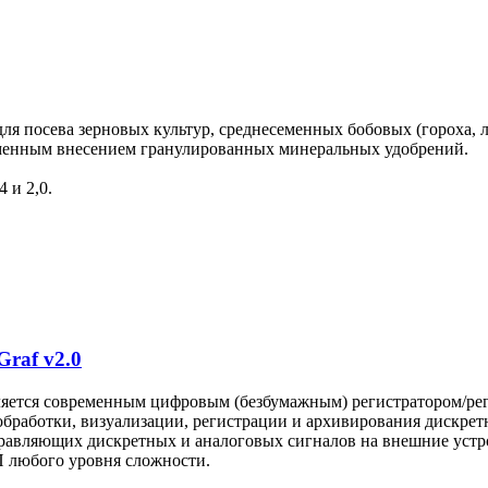
я посева зерновых культур, среднесеменных бобовых (гороха, л
еменным внесением гранулированных минеральных удобрений.
 и 2,0.
raf v2.0
ляется современным цифровым (безбумажным) регистратором/рег
обработки, визуализации, регистрации и архивирования дискрет
правляющих дискретных и аналоговых сигналов на внешние устр
П любого уровня сложности.