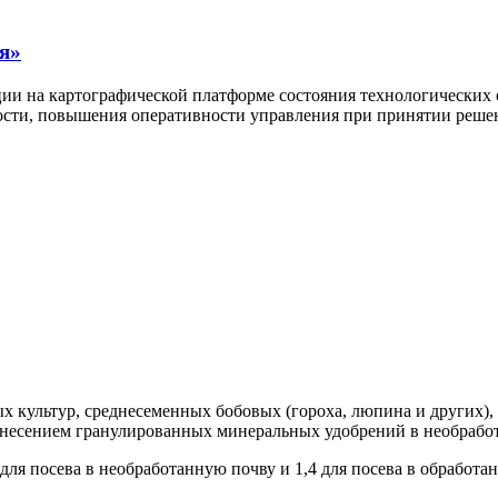
я»
ии на картографической платформе состояния технологических 
ности, повышения оперативности управления при принятии реше
х культур, среднесеменных бобовых (гороха, люпина и других), 
внесением гранулированных минеральных удобрений в необрабо
 для посева в необработанную почву и 1,4 для посева в обработа