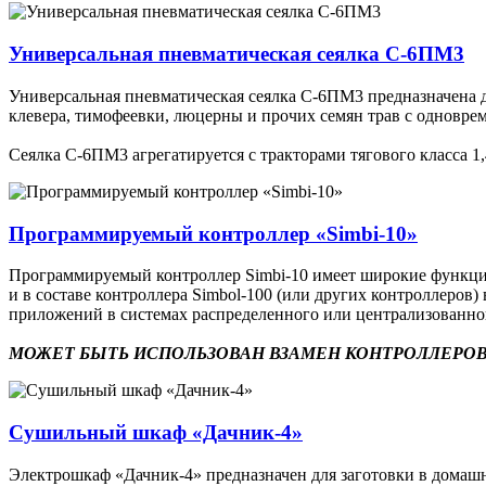
Универсальная пневматическая сеялка С-6ПМ3
Универсальная пневматическая сеялка С-6ПМ3 предназначена дл
клевера, тимофеевки, люцерны и прочих семян трав с одновр
Сеялка С-6ПМ3 агрегатируется с тракторами тягового класса 1,4
Программируемый контроллер «Simbi-10»
Программируемый контроллер Simbi-10 имеет широкие функцион
и в составе контроллера Simbol-100 (или других контроллеро
приложений в системах распределенного или централизованн
МОЖЕТ БЫТЬ ИСПОЛЬЗОВАН ВЗАМЕН КОНТРОЛЛЕРОВ
Сушильный шкаф «Дачник-4»
Электрошкаф «Дачник-4» предназначен для заготовки в домашни