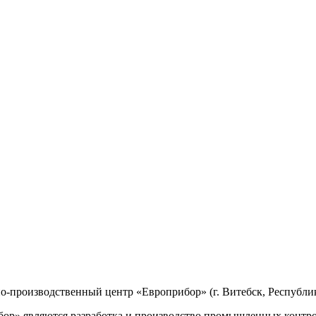
производственный центр «Европрибор» (г. Витебск, Республик
р» являются разработка и производство промышленных контро