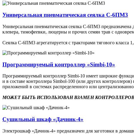
Универсальная пневматическая сеялка С-6ПМ3
Универсальная пневматическая сеялка С-6ПМ3 предназначена дл
клевера, тимофеевки, люцерны и прочих семян трав с одновр
Сеялка С-6ПМ3 агрегатируется с тракторами тягового класса 1,4
Программируемый контроллер «Simbi-10»
Программируемый контроллер Simbi-10 имеет широкие функцион
и в составе контроллера Simbol-100 (или других контроллеро
приложений в системах распределенного или централизованн
МОЖЕТ БЫТЬ ИСПОЛЬЗОВАН ВЗАМЕН КОНТРОЛЛЕРОВ
Сушильный шкаф «Дачник-4»
Электрошкаф «Дачник-4» предназначен для заготовки в домашни