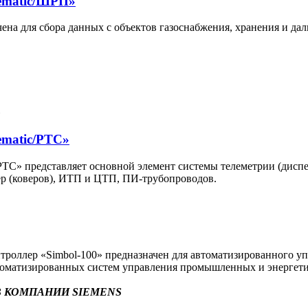
ematic/ШРП»
на для сбора данных с объектов газоснабжения, хранения и да
ematic/РТС»
С» представляет основной элемент системы телеметрии (диспет
р (коверов), ИТП и ЦТП, ПИ-трубопроводов.
оллер «Simbol-100» предназначен для автоматизированного уп
втоматизированных систем управления промышленных и энергети
 КОМПАНИИ SIEMENS