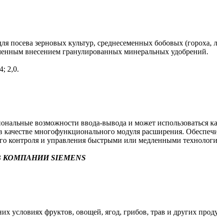
я посева зерновых культур, среднесеменных бобовых (гороха, л
еменным внесением гранулированных минеральных удобрений.
; 2,0.
альные возможности ввода-вывода и может использоваться как 
в) в качестве многофункционального модуля расширения. Обеспе
ого контроля и управления быстрыми или медленными технолог
 КОМПАНИИ SIEMENS
х условиях фруктов, овощей, ягод, грибов, трав и других прод