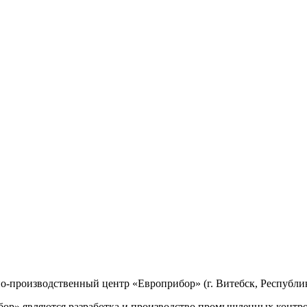
производственный центр «Европрибор» (г. Витебск, Республик
р» являются разработка и производство промышленных контро