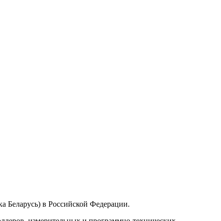
а Беларусь) в Российской Федерации.
ллеров, измерительных и программно-технических