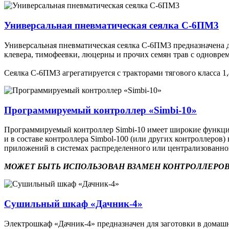
Универсальная пневматическая сеялка С-6ПМ3
Универсальная пневматическая сеялка С-6ПМ3 предназначена дл
клевера, тимофеевки, люцерны и прочих семян трав с одновр
Сеялка С-6ПМ3 агрегатируется с тракторами тягового класса 1,4
Программируемый контроллер «Simbi-10»
Программируемый контроллер Simbi-10 имеет широкие функцион
и в составе контроллера Simbol-100 (или других контроллеро
приложений в системах распределенного или централизованн
МОЖЕТ БЫТЬ ИСПОЛЬЗОВАН ВЗАМЕН КОНТРОЛЛЕРОВ
Сушильный шкаф «Дачник-4»
Электрошкаф «Дачник-4» предназначен для заготовки в домашни