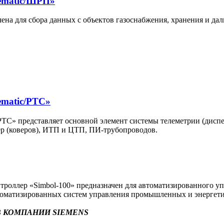
ematic/ШРП»
на для сбора данных с объектов газоснабжения, хранения и да
ematic/РТС»
С» представляет основной элемент системы телеметрии (диспет
р (коверов), ИТП и ЦТП, ПИ-трубопроводов.
оллер «Simbol-100» предназначен для автоматизированного уп
втоматизированных систем управления промышленных и энергети
 КОМПАНИИ SIEMENS