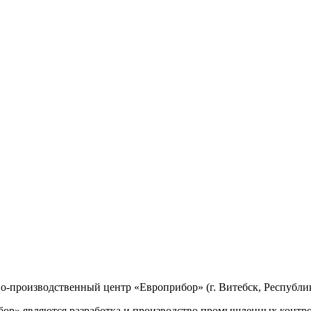
производственный центр «Европрибор» (г. Витебск, Республик
р» являются разработка и производство промышленных контро