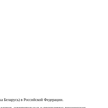
а Беларусь) в Российской Федерации.
ллеров, измерительных и программно-технических