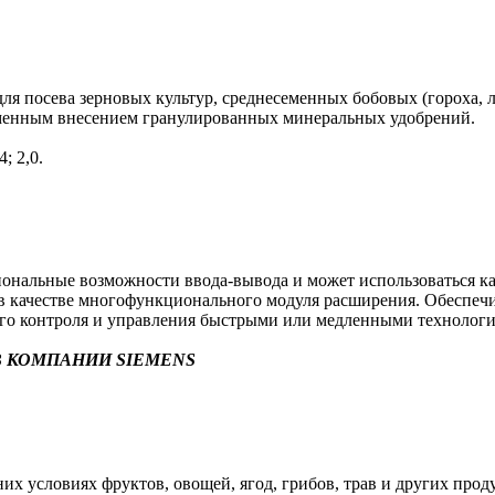
я посева зерновых культур, среднесеменных бобовых (гороха, л
еменным внесением гранулированных минеральных удобрений.
; 2,0.
альные возможности ввода-вывода и может использоваться как 
в) в качестве многофункционального модуля расширения. Обеспе
ого контроля и управления быстрыми или медленными технолог
 КОМПАНИИ SIEMENS
х условиях фруктов, овощей, ягод, грибов, трав и других прод