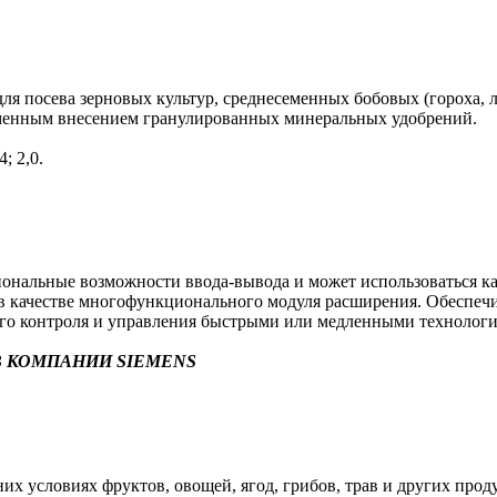
я посева зерновых культур, среднесеменных бобовых (гороха, л
еменным внесением гранулированных минеральных удобрений.
; 2,0.
альные возможности ввода-вывода и может использоваться как 
в) в качестве многофункционального модуля расширения. Обеспе
ого контроля и управления быстрыми или медленными технолог
 КОМПАНИИ SIEMENS
х условиях фруктов, овощей, ягод, грибов, трав и других прод