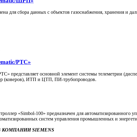
ematic/ШРП»
на для сбора данных с объектов газоснабжения, хранения и да
ematic/РТС»
С» представляет основной элемент системы телеметрии (диспет
р (коверов), ИТП и ЦТП, ПИ-трубопроводов.
оллер «Simbol-100» предназначен для автоматизированного уп
втоматизированных систем управления промышленных и энергети
 КОМПАНИИ SIEMENS