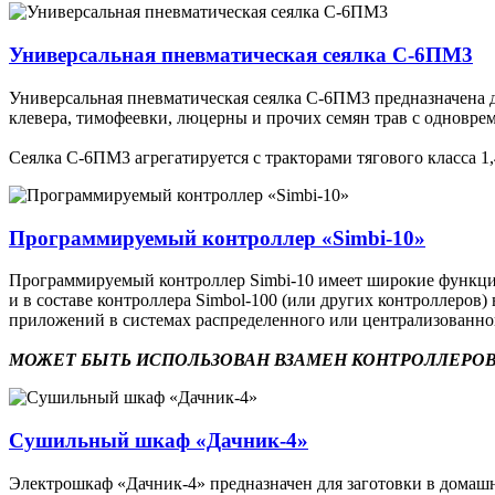
Универсальная пневматическая сеялка С-6ПМ3
Универсальная пневматическая сеялка С-6ПМ3 предназначена дл
клевера, тимофеевки, люцерны и прочих семян трав с одновр
Сеялка С-6ПМ3 агрегатируется с тракторами тягового класса 1,4
Программируемый контроллер «Simbi-10»
Программируемый контроллер Simbi-10 имеет широкие функцион
и в составе контроллера Simbol-100 (или других контроллеро
приложений в системах распределенного или централизованн
МОЖЕТ БЫТЬ ИСПОЛЬЗОВАН ВЗАМЕН КОНТРОЛЛЕРОВ
Сушильный шкаф «Дачник-4»
Электрошкаф «Дачник-4» предназначен для заготовки в домашни