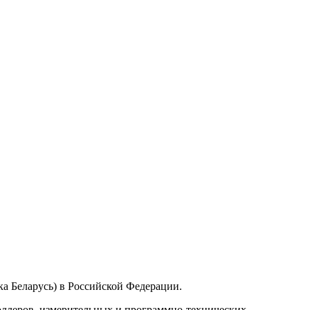
а Беларусь) в Российской Федерации.
ллеров, измерительных и программно-технических