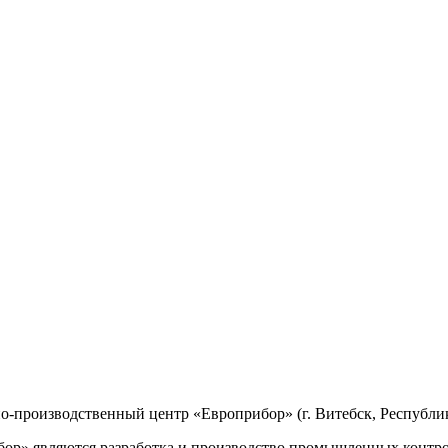
производственный центр «Европрибор» (г. Витебск, Республик
р» являются разработка и производство промышленных контро