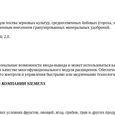
я посева зерновых культур, среднесеменных бобовых (гороха, л
еменным внесением гранулированных минеральных удобрений.
; 2,0.
альные возможности ввода-вывода и может использоваться как 
в) в качестве многофункционального модуля расширения. Обеспе
ого контроля и управления быстрыми или медленными технолог
 КОМПАНИИ SIEMENS
х условиях фруктов, овощей, ягод, грибов, трав и других прод