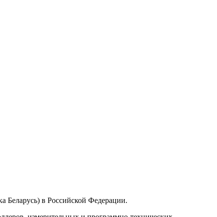
а Беларусь) в Российской Федерации.
ллеров, измерительных и программно-технических