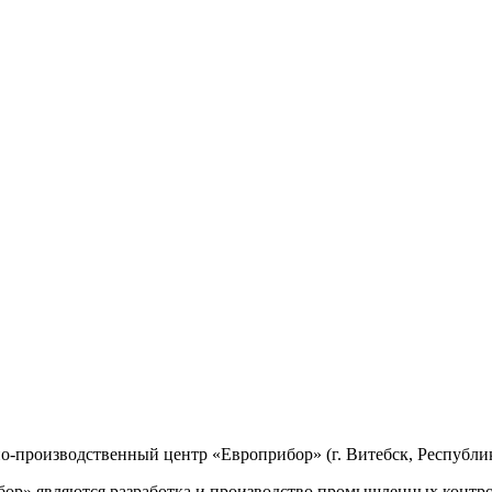
производственный центр «Европрибор» (г. Витебск, Республик
р» являются разработка и производство промышленных контро