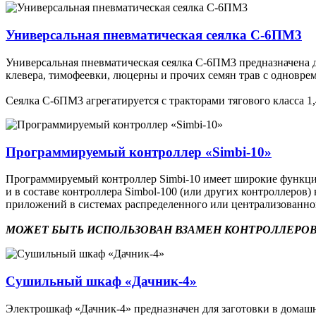
Универсальная пневматическая сеялка С-6ПМ3
Универсальная пневматическая сеялка С-6ПМ3 предназначена дл
клевера, тимофеевки, люцерны и прочих семян трав с одновр
Сеялка С-6ПМ3 агрегатируется с тракторами тягового класса 1,4
Программируемый контроллер «Simbi-10»
Программируемый контроллер Simbi-10 имеет широкие функцион
и в составе контроллера Simbol-100 (или других контроллеро
приложений в системах распределенного или централизованн
МОЖЕТ БЫТЬ ИСПОЛЬЗОВАН ВЗАМЕН КОНТРОЛЛЕРОВ
Сушильный шкаф «Дачник-4»
Электрошкаф «Дачник-4» предназначен для заготовки в домашни