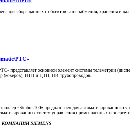
ematic/ШРП»
на для сбора данных с объектов газоснабжения, хранения и да
ematic/РТС»
С» представляет основной элемент системы телеметрии (диспет
р (коверов), ИТП и ЦТП, ПИ-трубопроводов.
оллер «Simbol-100» предназначен для автоматизированного уп
втоматизированных систем управления промышленных и энергети
 КОМПАНИИ SIEMENS