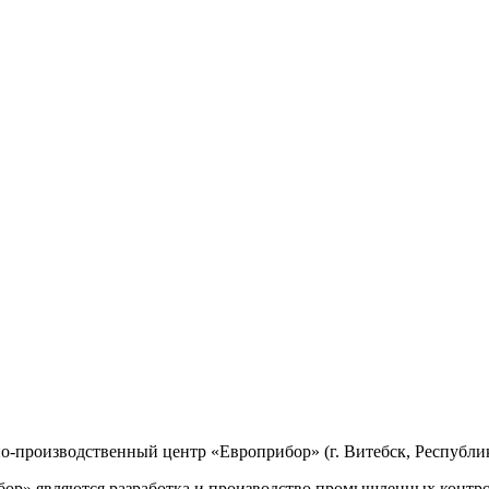
производственный центр «Европрибор» (г. Витебск, Республик
р» являются разработка и производство промышленных контро