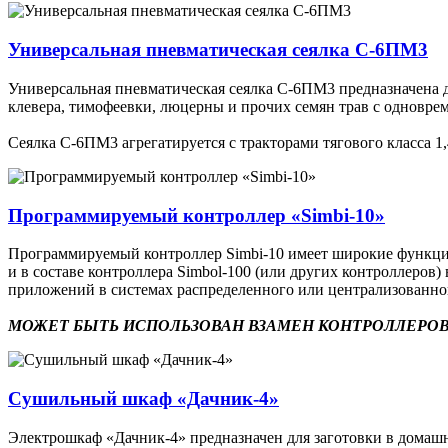
Универсальная пневматическая сеялка С-6ПМ3
Универсальная пневматическая сеялка С-6ПМ3 предназначена дл
клевера, тимофеевки, люцерны и прочих семян трав с одновр
Сеялка С-6ПМ3 агрегатируется с тракторами тягового класса 1,4
Программируемый контроллер «Simbi-10»
Программируемый контроллер Simbi-10 имеет широкие функцион
и в составе контроллера Simbol-100 (или других контроллеро
приложений в системах распределенного или централизованн
МОЖЕТ БЫТЬ ИСПОЛЬЗОВАН ВЗАМЕН КОНТРОЛЛЕРОВ
Сушильный шкаф «Дачник-4»
Электрошкаф «Дачник-4» предназначен для заготовки в домашни