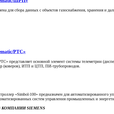
ematic/ШРП»
на для сбора данных с объектов газоснабжения, хранения и да
ematic/РТС»
С» представляет основной элемент системы телеметрии (диспет
р (коверов), ИТП и ЦТП, ПИ-трубопроводов.
оллер «Simbol-100» предназначен для автоматизированного уп
втоматизированных систем управления промышленных и энергети
 КОМПАНИИ SIEMENS