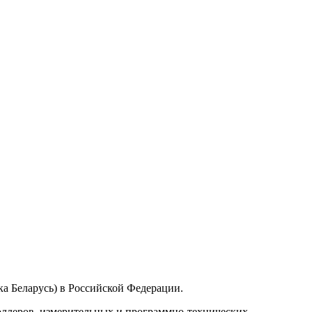
а Беларусь) в Российской Федерации.
ллеров, измерительных и программно-технических