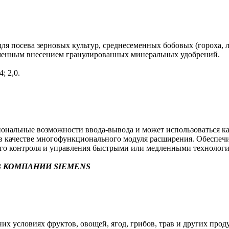
я посева зерновых культур, среднесеменных бобовых (гороха, л
еменным внесением гранулированных минеральных удобрений.
; 2,0.
альные возможности ввода-вывода и может использоваться как 
в) в качестве многофункционального модуля расширения. Обеспе
ого контроля и управления быстрыми или медленными технолог
 КОМПАНИИ SIEMENS
х условиях фруктов, овощей, ягод, грибов, трав и других прод