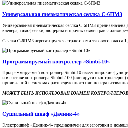
Универсальная пневматическая сеялка С-6ПМ3
Универсальная пневматическая сеялка С-6ПМ3 предназначена дл
клевера, тимофеевки, люцерны и прочих семян трав с одновр
Сеялка С-6ПМ3 агрегатируется с тракторами тягового класса 1,4
Программируемый контроллер «Simbi-10»
Программируемый контроллер Simbi-10 имеет широкие функцион
и в составе контроллера Simbol-100 (или других контроллеро
приложений в системах распределенного или централизованн
МОЖЕТ БЫТЬ ИСПОЛЬЗОВАН ВЗАМЕН КОНТРОЛЛЕРОВ
Сушильный шкаф «Дачник-4»
Электрошкаф «Дачник-4» предназначен для заготовки в домашни