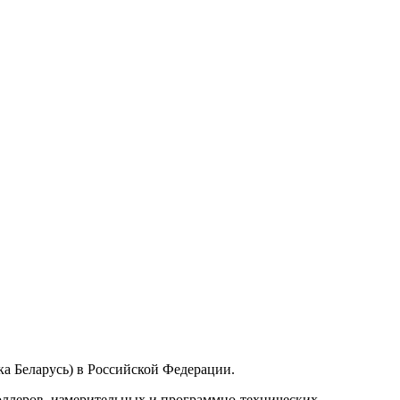
а Беларусь) в Российской Федерации.
ллеров, измерительных и программно-технических