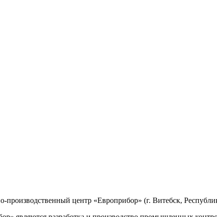
производственный центр «Европрибор» (г. Витебск, Республик
р» являются разработка и производство промышленных контро