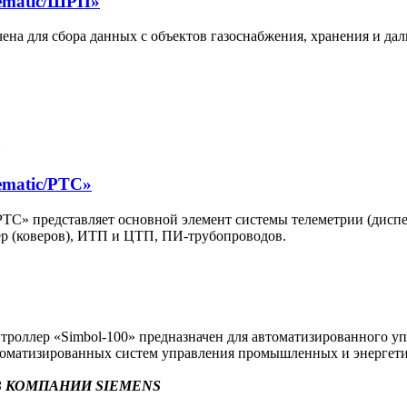
ematic/ШРП»
на для сбора данных с объектов газоснабжения, хранения и да
ematic/РТС»
С» представляет основной элемент системы телеметрии (диспет
р (коверов), ИТП и ЦТП, ПИ-трубопроводов.
оллер «Simbol-100» предназначен для автоматизированного уп
втоматизированных систем управления промышленных и энергети
 КОМПАНИИ SIEMENS