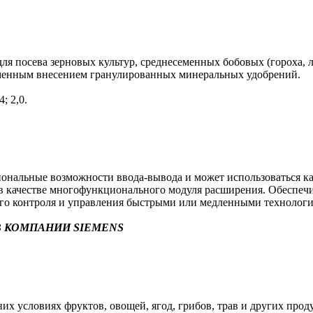
я посева зерновых культур, среднесеменных бобовых (гороха, л
еменным внесением гранулированных минеральных удобрений.
; 2,0.
альные возможности ввода-вывода и может использоваться как 
в) в качестве многофункционального модуля расширения. Обеспе
ого контроля и управления быстрыми или медленными технолог
 КОМПАНИИ SIEMENS
х условиях фруктов, овощей, ягод, грибов, трав и других прод